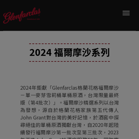
品牌故事
酒款介紹
2024 福爾摩沙系列
最新消息
銷售通路
2024年鉅獻「Glenfarclas格蘭花格福爾摩沙
－單一麥芽雪莉桶單桶原酒，台灣限量最終
版（第4批次）」。福爾摩沙精選系列以台灣
為發想，源自於格蘭花格家族第五代傳人
John Grant對台灣的美好記憶，於酒窖中探
尋絕佳的單桶原酒獨獻台灣，自2020年起陸
續發行福爾摩沙第一批次至第三批次，2023