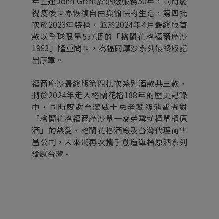
年正逢John Grant於酒廠服務50年，同時慶
祝疫後世界恢復自由與愉快的生活，第四批
次於2023年裝桶，並於2024年4月最終版首
款以全球限量557瓶的「格蘭花格福爾摩沙
1993」隆重問世，為福爾摩沙系列最終版譜
出序章。
福爾摩沙最終版第四批次系列酒款共三款，
將於2024年走入格蘭花格188年的歴史記錄
中，同時感謝台灣威士忌老饕級消費者對
「格蘭花格福爾摩沙單一麥芽雪莉桶單桶原
酒」的熱愛，格蘭花格酒廠及台灣代理商隼
昌公司，未來將再次攜手創造單桶原酒系列
獨獻台灣。