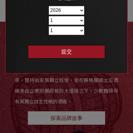
探索
提交
Glenfarclas格蘭花格創廠於1836年，歷經六代傳
承，堅持由家族獨立經營，是在蘇格蘭威士忌酒
廠多由企業財團經營的大環境之下，少數難得保
有其獨立自主性格的酒廠。
探索品牌故事