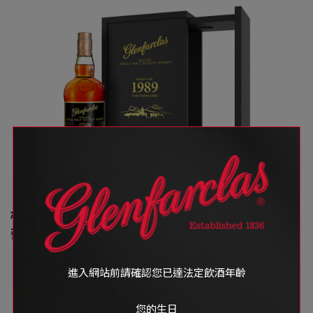
700 ml • 50.9% Vol
格蘭花格 福爾摩沙系列 1989 #13036單桶原酒單一
麥芽威士忌
桶號：# 13036
進入網站前請確認您已達法定飲酒年齡
桶型：First fill Sherry Butt
限量瓶數：573瓶
年份：34年
您的生日