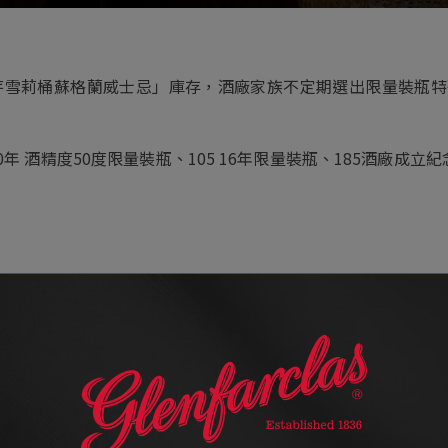
「單一麥芽雪莉桶蘇格蘭威士忌」庫存，酒廠家族不定期選出限量
0年 酒精度50度限量裝瓶、105 16年限量裝瓶、185酒廠成立紀