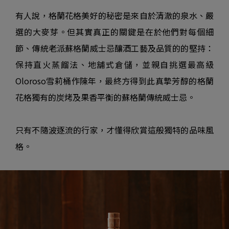
有人說，格蘭花格美好的秘密是來自於清澈的泉水、嚴
選的大麥芽。但其實真正的關鍵是在於他們對每個細
節、傳統老派蘇格蘭威士忌釀酒工藝及品質的的堅持：
保持直火蒸餾法、地舖式倉儲，並親自挑選最高級
Oloroso雪莉桶作陳年，最終方得到此真摯芳醇的格蘭
花格獨有的炭烤及果香平衡的蘇格蘭傳統威士忌。
只有不隨波逐流的行家，才懂得欣賞這般獨特的品味風
格。