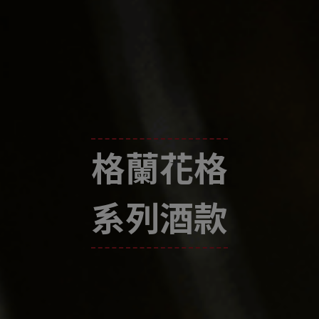
格蘭花格
系列酒款